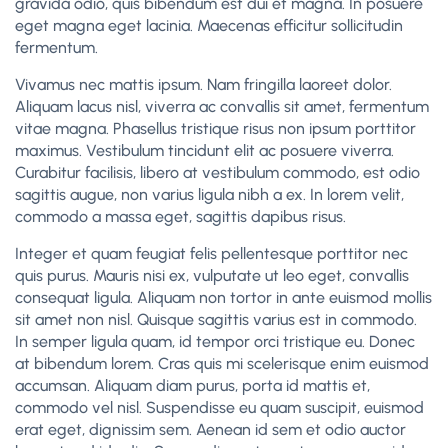
gravida odio, quis bibendum est dui et magna. In posuere
eget magna eget lacinia. Maecenas efficitur sollicitudin
fermentum.
Vivamus nec mattis ipsum. Nam fringilla laoreet dolor.
Aliquam lacus nisl, viverra ac convallis sit amet, fermentum
vitae magna. Phasellus tristique risus non ipsum porttitor
maximus. Vestibulum tincidunt elit ac posuere viverra.
Curabitur facilisis, libero at vestibulum commodo, est odio
sagittis augue, non varius ligula nibh a ex. In lorem velit,
commodo a massa eget, sagittis dapibus risus.
Integer et quam feugiat felis pellentesque porttitor nec
quis purus. Mauris nisi ex, vulputate ut leo eget, convallis
consequat ligula. Aliquam non tortor in ante euismod mollis
sit amet non nisl. Quisque sagittis varius est in commodo.
In semper ligula quam, id tempor orci tristique eu. Donec
at bibendum lorem. Cras quis mi scelerisque enim euismod
accumsan. Aliquam diam purus, porta id mattis et,
commodo vel nisl. Suspendisse eu quam suscipit, euismod
erat eget, dignissim sem. Aenean id sem et odio auctor