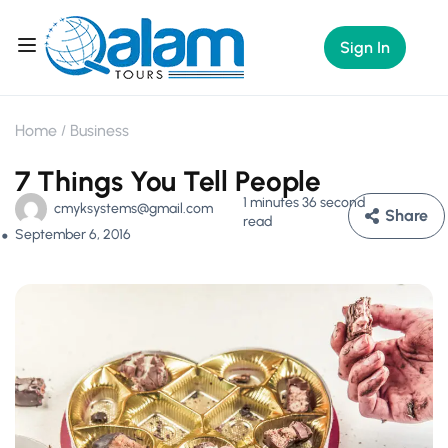
Sign In
Home
Business
7 Things You Tell People
1 minutes 36 second
cmyksystems@gmail.com
Share
read
September 6, 2016